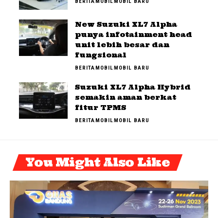
BERITA
MOBIL
MOBIL BARU
New Suzuki XL7 Alpha
punya infotainment head
unit lebih besar dan
fungsional
BERITA
MOBIL
MOBIL BARU
Suzuki XL7 Alpha Hybrid
semakin aman berkat
fitur TPMS
BERITA
MOBIL
MOBIL BARU
You Might Also Like