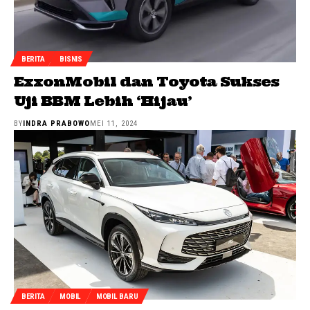
BERITA
BISNIS
ExxonMobil dan Toyota Sukses
Uji BBM Lebih ‘Hijau’
BY
INDRA PRABOWO
MEI 11, 2024
BERITA
MOBIL
MOBIL BARU