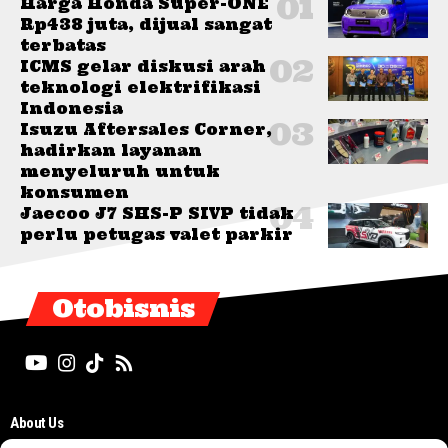
Harga Honda Super-ONE
Rp438 juta, dijual sangat
terbatas
ICMS gelar diskusi arah
teknologi elektrifikasi
Indonesia
Isuzu Aftersales Corner,
hadirkan layanan
menyeluruh untuk
konsumen
Jaecoo J7 SHS-P SIVP tidak
perlu petugas valet parkir
Otobisnis
About Us
Editorial Board