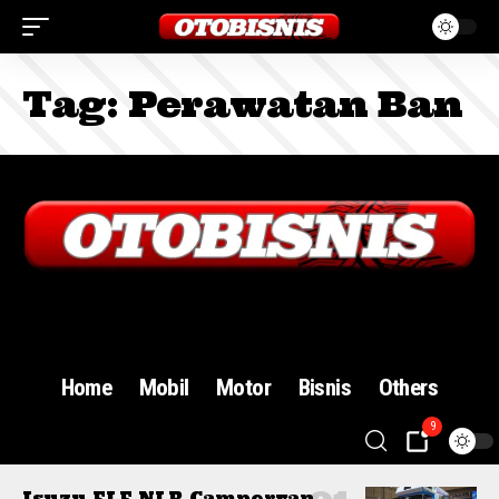
Tag:
Perawatan Ban
Sign In
Home
Mobil
Motor
Bisnis
Others
9
Isuzu ELF NLR Campervan