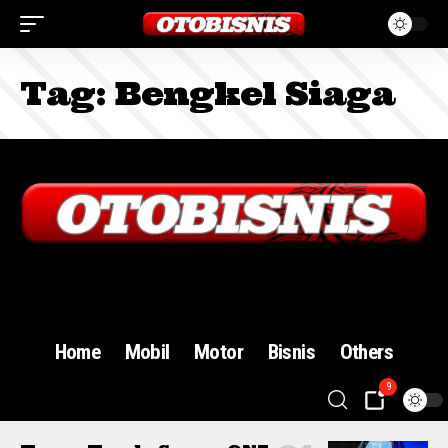
Tag:
Bengkel Siaga
Sign In
Home
Mobil
Motor
Bisnis
Others
9