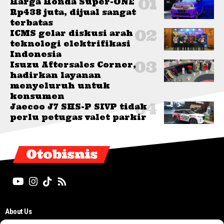
Harga Honda Super-ONE
Rp438 juta, dijual sangat
terbatas
ICMS gelar diskusi arah
teknologi elektrifikasi
Indonesia
Isuzu Aftersales Corner,
hadirkan layanan
menyeluruh untuk
konsumen
Jaecoo J7 SHS-P SIVP tidak
perlu petugas valet parkir
Otobisnis
About Us
Editorial Board