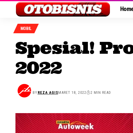
Hom
MOBIL
Spesial! P
2022
BY
REZA AGIS
MARET 18, 2022
2 MIN READ