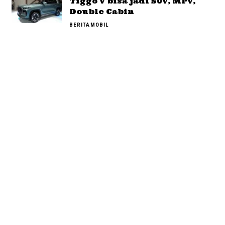
Tiggo V bisa jadi SUV, MPV,
Double Cabin
BERITA
MOBIL