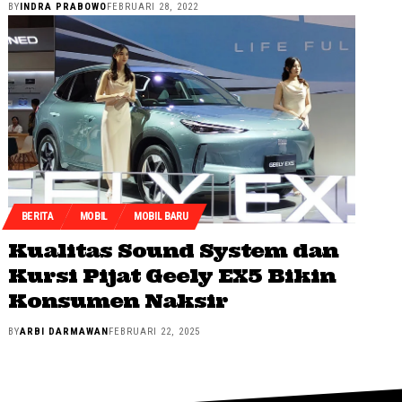
BY
INDRA PRABOWO
FEBRUARI 28, 2022
BERITA
MOBIL
MOBIL BARU
Kualitas Sound System dan
Kursi Pijat Geely EX5 Bikin
Konsumen Naksir
BY
ARBI DARMAWAN
FEBRUARI 22, 2025