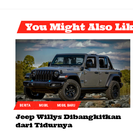
You Might Also Li
BERITA
MOBIL
MOBIL BARU
Jeep Willys Dibangkitkan
dari Tidurnya