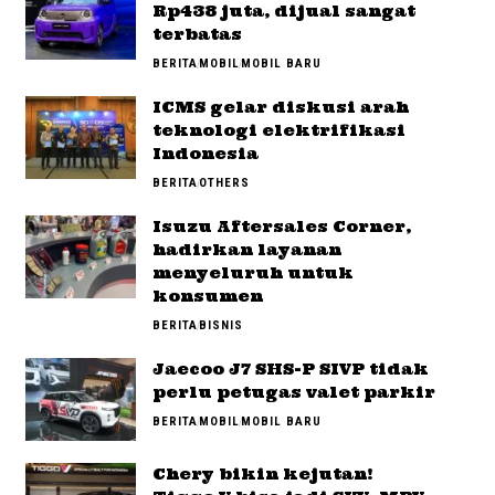
Rp438 juta, dijual sangat
terbatas
BERITA
MOBIL
MOBIL BARU
ICMS gelar diskusi arah
teknologi elektrifikasi
Indonesia
BERITA
OTHERS
Isuzu Aftersales Corner,
hadirkan layanan
menyeluruh untuk
konsumen
BERITA
BISNIS
Jaecoo J7 SHS-P SIVP tidak
perlu petugas valet parkir
BERITA
MOBIL
MOBIL BARU
Chery bikin kejutan!