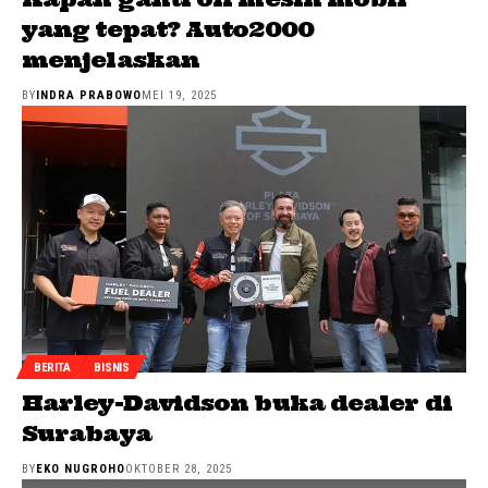
yang tepat? Auto2000
menjelaskan
BY
INDRA PRABOWO
MEI 19, 2025
BERITA
BISNIS
Harley-Davidson buka dealer di
Surabaya
BY
EKO NUGROHO
OKTOBER 28, 2025