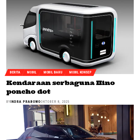
BERITA
MOBIL
MOBIL BARU
MOBIL KONSEP
Kendaraan serbaguna Hino
poncho dot
BY
INDRA PRABOWO
OKTOBER 8, 2025