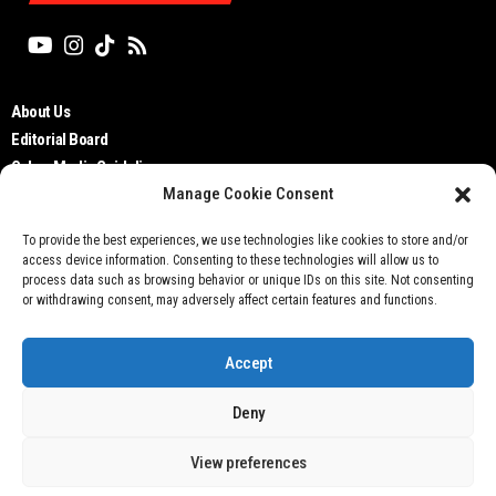
About Us
Editorial Board
Cyber Media Guidelines
Manage Cookie Consent
TOS
Disclaimer
To provide the best experiences, we use technologies like cookies to store and/or
Privacy Policy
access device information. Consenting to these technologies will allow us to
Contact Us
process data such as browsing behavior or unique IDs on this site. Not consenting
or withdrawing consent, may adversely affect certain features and functions.
Accept
Deny
Don't not sell my personal information
View preferences