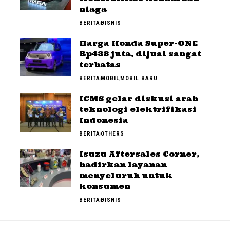
niaga
BERITA
BISNIS
Harga Honda Super-ONE
Rp438 juta, dijual sangat
terbatas
BERITA
MOBIL
MOBIL BARU
ICMS gelar diskusi arah
teknologi elektrifikasi
Indonesia
BERITA
OTHERS
Isuzu Aftersales Corner,
hadirkan layanan
menyeluruh untuk
konsumen
BERITA
BISNIS