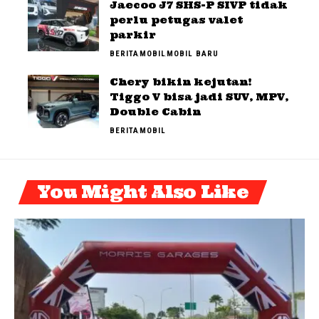
Jaecoo J7 SHS-P SIVP tidak
perlu petugas valet
parkir
BERITA
MOBIL
MOBIL BARU
Chery bikin kejutan!
Tiggo V bisa jadi SUV, MPV,
Double Cabin
BERITA
MOBIL
You Might Also Like