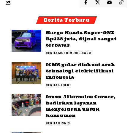
Berita Terbaru
Harga Honda Super-ONE
Rp438 juta, dijual sangat
terbatas
BERITA
MOBIL
MOBIL BARU
ICMS gelar diskusi arah
teknologi elektrifikasi
Indonesia
BERITA
OTHERS
Isuzu Aftersales Corner,
hadirkan layanan
menyeluruh untuk
konsumen
BERITA
BISNIS