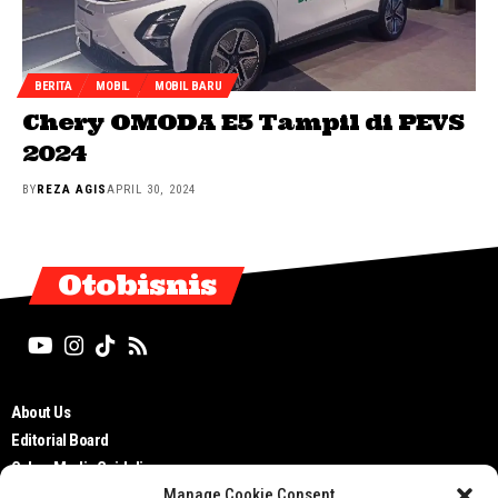
BERITA
MOBIL
MOBIL BARU
Chery OMODA E5 Tampil di PEVS
2024
BY
REZA AGIS
APRIL 30, 2024
Otobisnis
About Us
Editorial Board
Cyber Media Guidelines
Manage Cookie Consent
TOS