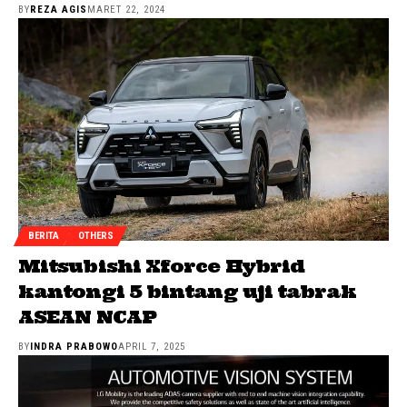
BY
REZA AGIS
MARET 22, 2024
BERITA
OTHERS
Mitsubishi Xforce Hybrid
kantongi 5 bintang uji tabrak
ASEAN NCAP
BY
INDRA PRABOWO
APRIL 7, 2025