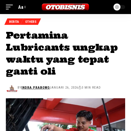
Aa
BERITA
OTHERS
Pertamina
Lubricants ungkap
waktu yang tepat
ganti oli
BY
INDRA PRABOWO
JANUARI 26, 2026
3 MIN READ