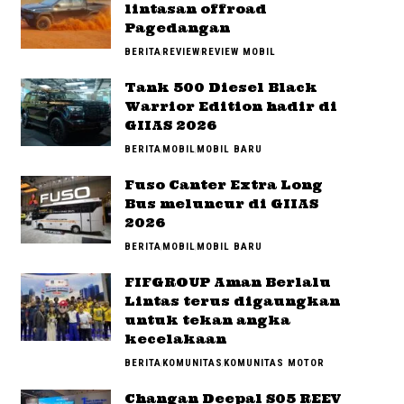
lintasan offroad
Pagedangan
BERITA
REVIEW
REVIEW MOBIL
Tank 500 Diesel Black
Warrior Edition hadir di
GIIAS 2026
BERITA
MOBIL
MOBIL BARU
Fuso Canter Extra Long
Bus meluncur di GIIAS
2026
BERITA
MOBIL
MOBIL BARU
FIFGROUP Aman Berlalu
Lintas terus digaungkan
untuk tekan angka
kecelakaan
BERITA
KOMUNITAS
KOMUNITAS MOTOR
Changan Deepal S05 REEV