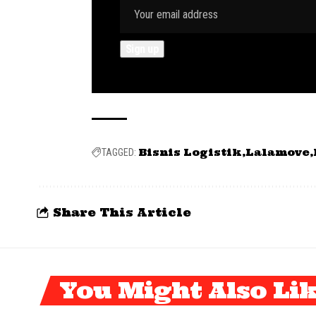
Bisnis Logistik
Lalamove
TAGGED:
Share This Article
You Might Also Li