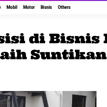
e
Mobil
Motor
Bisnis
Others
isi di Bisnis 
aih Suntika