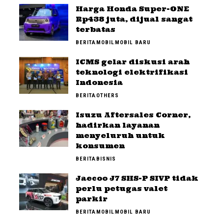
Harga Honda Super-ONE
Rp438 juta, dijual sangat
terbatas
BERITA
MOBIL
MOBIL BARU
ICMS gelar diskusi arah
teknologi elektrifikasi
Indonesia
BERITA
OTHERS
Isuzu Aftersales Corner,
hadirkan layanan
menyeluruh untuk
konsumen
BERITA
BISNIS
Jaecoo J7 SHS-P SIVP tidak
perlu petugas valet
parkir
BERITA
MOBIL
MOBIL BARU