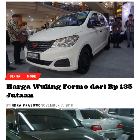
BERITA
MOBIL
Harga Wuling Formo dari Rp 135
Jutaan
BY
INDRA PRABOWO
NOVEMBER 7, 2018