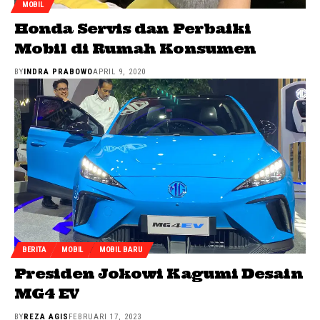
MOBIL
Honda Servis dan Perbaiki
Mobil di Rumah Konsumen
BY
INDRA PRABOWO
APRIL 9, 2020
BERITA
MOBIL
MOBIL BARU
Presiden Jokowi Kagumi Desain
MG4 EV
BY
REZA AGIS
FEBRUARI 17, 2023