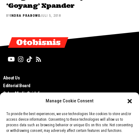
‘Goyang’ Xpander
BY
INDRA PRABOWO
JULI 5, 2018
Otobisnis
About Us
Editorial Board
Cyber Media Guidelines
Manage Cookie Consent
TOS
Disclaimer
To provide the best experiences, we use technologies like cookies to store and/or
Privacy Policy
access device information. Consenting to these technologies will allow us to
Contact Us
process data such as browsing behavior or unique IDs on this site. Not consenting
or withdrawing consent, may adversely affect certain features and functions.