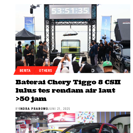
BERITA
OTHERS
Baterai Chery Tiggo 8 CSH
lulus tes rendam air laut
>50 jam
BY
INDRA PRABOWO
JUNI 21, 2025