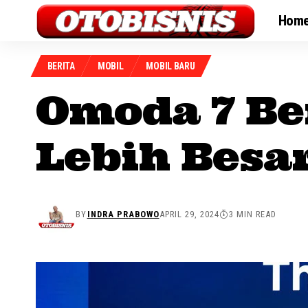
Hom
BERITA
MOBIL
MOBIL BARU
Omoda 7 Be
Lebih Besa
BY
INDRA PRABOWO
APRIL 29, 2024
3 MIN READ