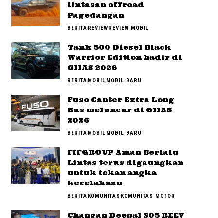
lintasan offroad
Pagedangan
BERITA
REVIEW
REVIEW MOBIL
Tank 500 Diesel Black
Warrior Edition hadir di
GIIAS 2026
BERITA
MOBIL
MOBIL BARU
Fuso Canter Extra Long
Bus meluncur di GIIAS
2026
BERITA
MOBIL
MOBIL BARU
FIFGROUP Aman Berlalu
Lintas terus digaungkan
untuk tekan angka
kecelakaan
BERITA
KOMUNITAS
KOMUNITAS MOTOR
Changan Deepal S05 REEV