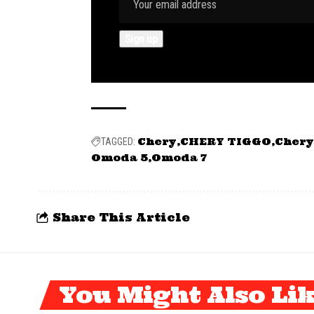
Chery
CHERY TIGGO
Chery
TAGGED:
Omoda 5
Omoda 7
Share This Article
You Might Also Li