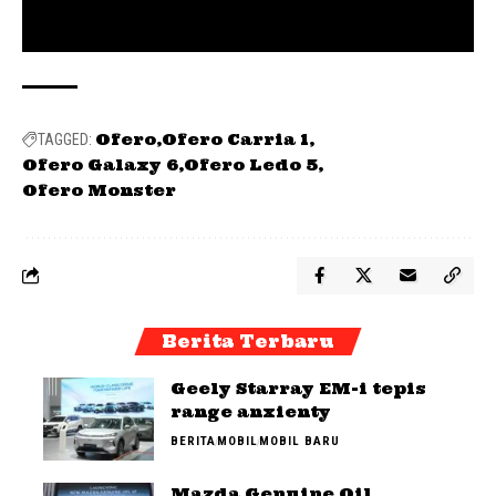
Ofero
Ofero Carria 1
TAGGED:
Ofero Galaxy 6
Ofero Ledo 5
Ofero Monster
Berita Terbaru
Geely Starray EM-i tepis
range anxienty
BERITA
MOBIL
MOBIL BARU
Mazda Genuine Oil