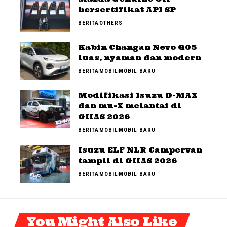
bersertifikat API SP
BERITA
OTHERS
Kabin Changan Nevo Q05
luas, nyaman dan modern
BERITA
MOBIL
MOBIL BARU
Modifikasi Isuzu D-MAX
dan mu-X melantai di
GIIAS 2026
BERITA
MOBIL
MOBIL BARU
Isuzu ELF NLR Campervan
tampil di GIIAS 2026
BERITA
MOBIL
MOBIL BARU
You Might Also Like