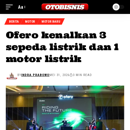
Aa
BERITA
MOTOR
MOTOR BARU
Ofero kenalkan 3
sepeda listrik dan 1
motor listrik
BY
INDRA PRABOWO
MEI 31, 2026
3 MIN READ