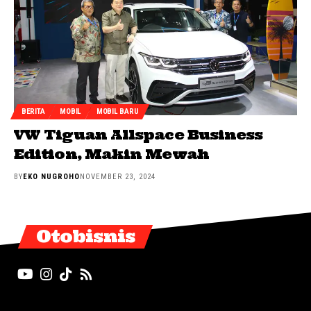
BERITA
MOBIL
MOBIL BARU
VW Tiguan Allspace Business
Edition, Makin Mewah
BY
EKO NUGROHO
NOVEMBER 23, 2024
Otobisnis