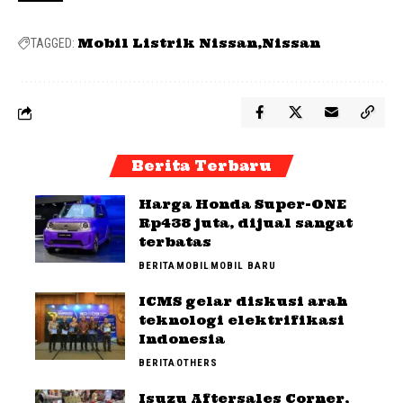
Mobil Listrik Nissan
Nissan
TAGGED:
Berita Terbaru
Harga Honda Super-ONE
Rp438 juta, dijual sangat
terbatas
BERITA
MOBIL
MOBIL BARU
ICMS gelar diskusi arah
teknologi elektrifikasi
Indonesia
BERITA
OTHERS
Isuzu Aftersales Corner,