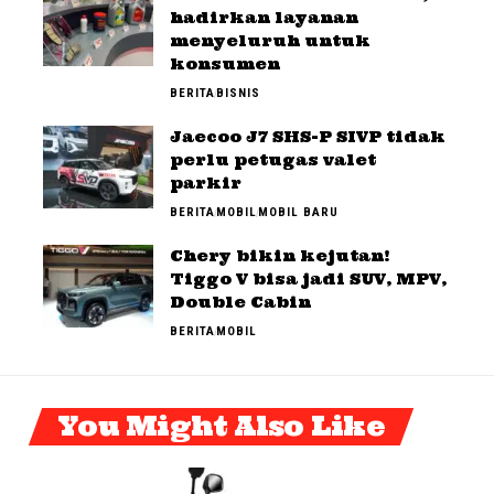
hadirkan layanan
menyeluruh untuk
konsumen
BERITA
BISNIS
Jaecoo J7 SHS-P SIVP tidak
perlu petugas valet
parkir
BERITA
MOBIL
MOBIL BARU
Chery bikin kejutan!
Tiggo V bisa jadi SUV, MPV,
Double Cabin
BERITA
MOBIL
You Might Also Like