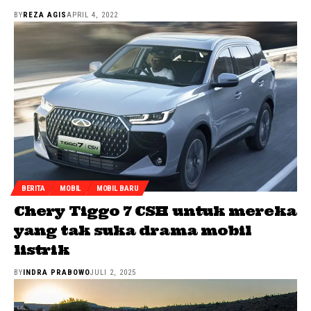
BY
REZA AGIS
APRIL 4, 2022
BERITA
MOBIL
MOBIL BARU
Chery Tiggo 7 CSH untuk mereka
yang tak suka drama mobil
listrik
BY
INDRA PRABOWO
JULI 2, 2025