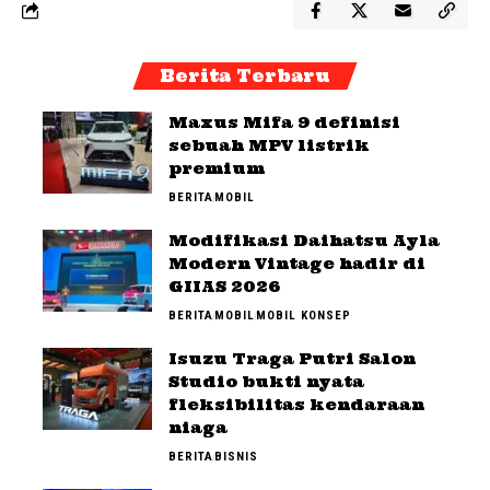
Berita Terbaru
Maxus Mifa 9 definisi
sebuah MPV listrik
premium
BERITA
MOBIL
Modifikasi Daihatsu Ayla
Modern Vintage hadir di
GIIAS 2026
BERITA
MOBIL
MOBIL KONSEP
Isuzu Traga Putri Salon
Studio bukti nyata
fleksibilitas kendaraan
niaga
BERITA
BISNIS