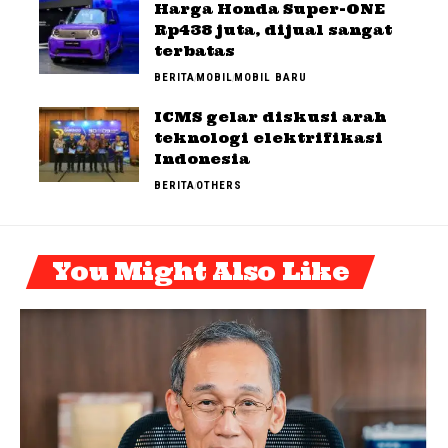
Harga Honda Super-ONE
Rp438 juta, dijual sangat
terbatas
BERITA
MOBIL
MOBIL BARU
ICMS gelar diskusi arah
teknologi elektrifikasi
Indonesia
BERITA
OTHERS
You Might Also Like