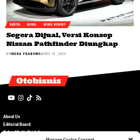
BERITA
MOBIL
MOBIL KONSEP
Segera Dijual, Versi Konsep
Nissan Pathfinder Diungkap
BY
INDRA PRABOWO
APRIL 21, 2023
Otobisnis
About Us
Editorial Board
Cyber Media Guidelines
Manage Cookie Consent
TOS