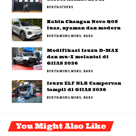
BERITA
OTHERS
Kabin Changan Nevo Q05
luas, nyaman dan modern
BERITA
MOBIL
MOBIL BARU
Modifikasi Isuzu D-MAX
dan mu-X melantai di
GIIAS 2026
BERITA
MOBIL
MOBIL BARU
Isuzu ELF NLR Campervan
tampil di GIIAS 2026
BERITA
MOBIL
MOBIL BARU
You Might Also Like