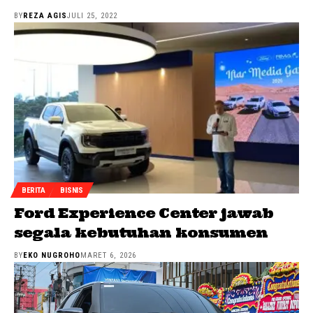
BY
REZA AGIS
JULI 25, 2022
BERITA
BISNIS
Ford Experience Center jawab
segala kebutuhan konsumen
BY
EKO NUGROHO
MARET 6, 2026