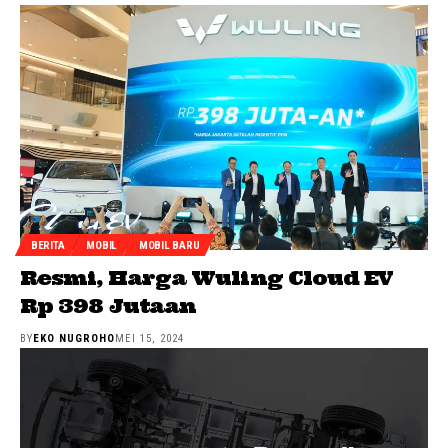
BERITA
MOBIL
MOBIL BARU
Resmi, Harga Wuling Cloud EV
Rp 398 Jutaan
BY
EKO NUGROHO
MEI 15, 2024