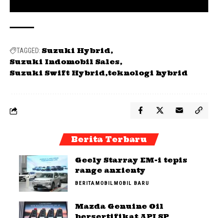
Suzuki Hybrid
TAGGED:
Suzuki Indomobil Sales
Suzuki Swift Hybrid
teknologi hybrid
Berita Terbaru
Geely Starray EM-i tepis
range anxienty
BERITA
MOBIL
MOBIL BARU
Mazda Genuine Oil
bersertifikat API SP