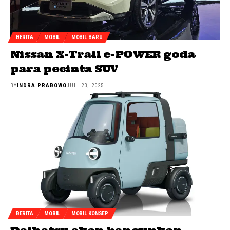
BERITA
MOBIL
MOBIL BARU
Nissan X-Trail e-POWER goda
para pecinta SUV
BY
INDRA PRABOWO
JULI 23, 2025
BERITA
MOBIL
MOBIL KONSEP