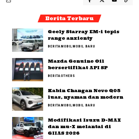
Berita Terbaru
Geely Starray EM-i tepis
range anxienty
BERITA
MOBIL
MOBIL BARU
Mazda Genuine Oil
bersertifikat API SP
BERITA
OTHERS
Kabin Changan Nevo Q05
luas, nyaman dan modern
BERITA
MOBIL
MOBIL BARU
Modifikasi Isuzu D-MAX
dan mu-X melantai di
GIIAS 2026