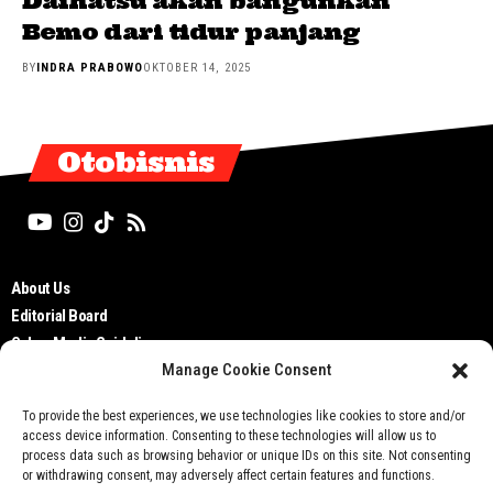
Daihatsu akan bangunkan
Bemo dari tidur panjang
BY
INDRA PRABOWO
OKTOBER 14, 2025
Otobisnis
About Us
Editorial Board
Cyber Media Guidelines
Manage Cookie Consent
TOS
Disclaimer
To provide the best experiences, we use technologies like cookies to store and/or
Privacy Policy
access device information. Consenting to these technologies will allow us to
Contact Us
process data such as browsing behavior or unique IDs on this site. Not consenting
or withdrawing consent, may adversely affect certain features and functions.