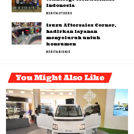
Indonesia
BERITA
OTHERS
Isuzu Aftersales Corner,
hadirkan layanan
menyeluruh untuk
konsumen
BERITA
BISNIS
You Might Also Like