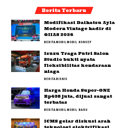
Berita Terbaru
Modifikasi Daihatsu Ayla
Modern Vintage hadir di
GIIAS 2026
BERITA
MOBIL
MOBIL KONSEP
Isuzu Traga Putri Salon
Studio bukti nyata
fleksibilitas kendaraan
niaga
BERITA
BISNIS
Harga Honda Super-ONE
Rp438 juta, dijual sangat
terbatas
BERITA
MOBIL
MOBIL BARU
ICMS gelar diskusi arah
teknologi elektrifikasi