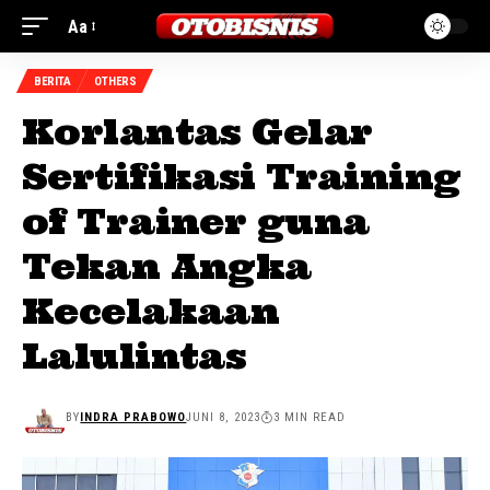
Aa
BERITA
OTHERS
Korlantas Gelar
Sertifikasi Training
of Trainer guna
Tekan Angka
Kecelakaan
Lalulintas
BY
INDRA PRABOWO
JUNI 8, 2023
3 MIN READ