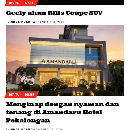
BERITA
MOBIL
Geely akan Rilis Coupe SUV
BY
INDRA PRABOWO
JANUARI 3, 2019
BERITA
BISNIS
Menginap dengan nyaman dan
tenang di Amandaru Hotel
Pekalongan
BY
INDRA PRABOWO
MARET 26, 2026