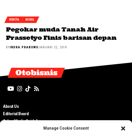
BERITA
MOBIL
Pegokar muda Tanah Air
Prassetyo Finis barisan depan
BY
INDRA PRABOWO
JANUARI 22, 2018
Otobisnis
About Us
Editorial Board
Cyber Media Guidelines
Manage Cookie Consent
TOS