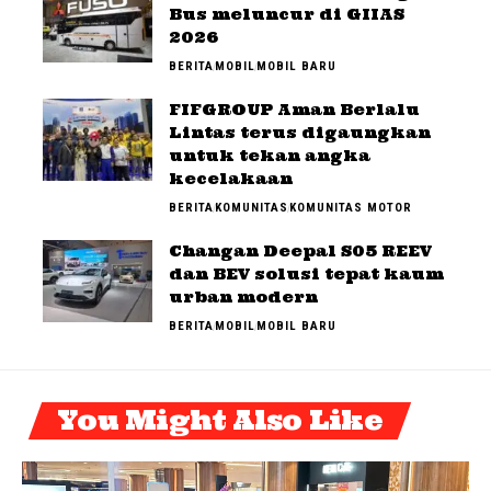
Bus meluncur di GIIAS
2026
BERITA
MOBIL
MOBIL BARU
FIFGROUP Aman Berlalu
Lintas terus digaungkan
untuk tekan angka
kecelakaan
BERITA
KOMUNITAS
KOMUNITAS MOTOR
Changan Deepal S05 REEV
dan BEV solusi tepat kaum
urban modern
BERITA
MOBIL
MOBIL BARU
You Might Also Like