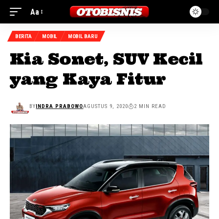
Aa
BERITA
MOBIL
MOBIL BARU
Kia Sonet, SUV Kecil
yang Kaya Fitur
BY
INDRA PRABOWO
AGUSTUS 9, 2020
2 MIN READ