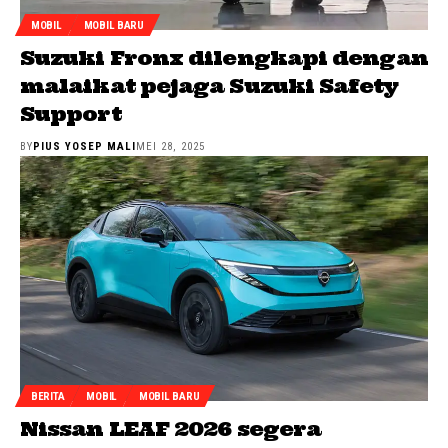
MOBIL
MOBIL BARU
Suzuki Fronx dilengkapi dengan
malaikat pejaga Suzuki Safety
Support
BY
PIUS YOSEP MALI
MEI 28, 2025
BERITA
MOBIL
MOBIL BARU
Nissan LEAF 2026 segera