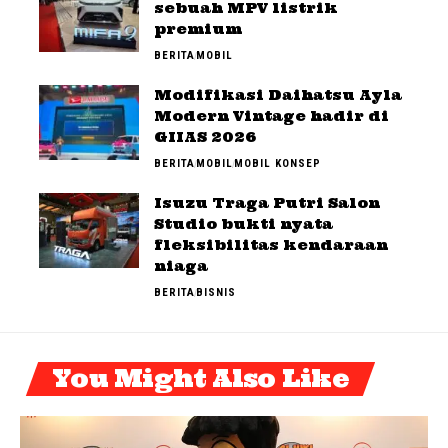
sebuah MPV listrik
premium
BERITA
MOBIL
Modifikasi Daihatsu Ayla
Modern Vintage hadir di
GIIAS 2026
BERITA
MOBIL
MOBIL KONSEP
Isuzu Traga Putri Salon
Studio bukti nyata
fleksibilitas kendaraan
niaga
BERITA
BISNIS
You Might Also Like