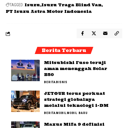
Isuzu
Isuzu Traga Blind Van
TAGGED:
PT Isuzu Astra Motor Indonesia
Berita Terbaru
Mitsubishi Fuso teruji
aman menenggak Solar
B50
BERITA
BISNIS
JETOUR terus perkuat
strategi globalnya
melalui teknologi i-DM
BERITA
MOBIL
MOBIL BARU
Maxus Mifa 9 definisi