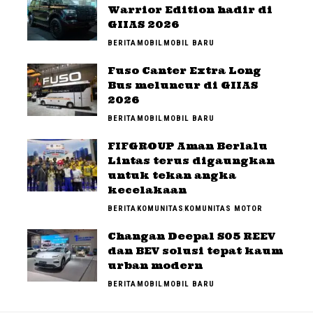
Warrior Edition hadir di
GIIAS 2026
BERITA
MOBIL
MOBIL BARU
Fuso Canter Extra Long
Bus meluncur di GIIAS
2026
BERITA
MOBIL
MOBIL BARU
FIFGROUP Aman Berlalu
Lintas terus digaungkan
untuk tekan angka
kecelakaan
BERITA
KOMUNITAS
KOMUNITAS MOTOR
Changan Deepal S05 REEV
dan BEV solusi tepat kaum
urban modern
BERITA
MOBIL
MOBIL BARU