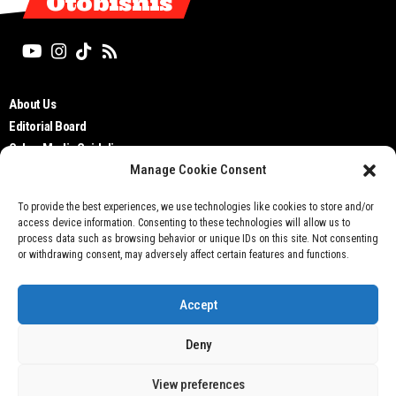
Otobisnis
About Us
Editorial Board
Cyber Media Guidelines
Manage Cookie Consent
TOS
Disclaimer
To provide the best experiences, we use technologies like cookies to store and/or
Privacy Policy
access device information. Consenting to these technologies will allow us to
Contact Us
process data such as browsing behavior or unique IDs on this site. Not consenting
or withdrawing consent, may adversely affect certain features and functions.
Accept
Deny
Don't not sell my personal information
View preferences