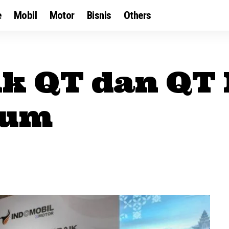
e
Mobil
Motor
Bisnis
Others
ik QT dan QT
ium