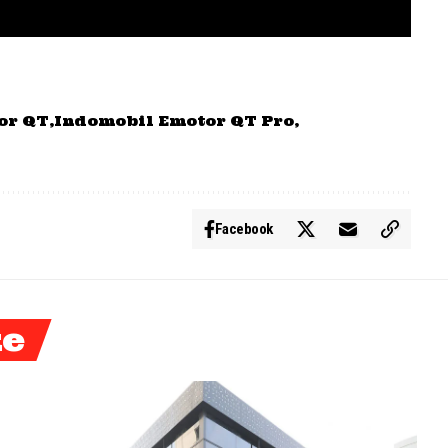
or QT
Indomobil Emotor QT Pro
Facebook
ke