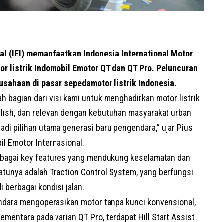
al (IEI) memanfaatkan Indonesia International Motor
r listrik Indomobil Emotor QT dan QT Pro. Peluncuran
usahaan di pasar sepedamotor listrik Indonesia.
h bagian dari visi kami untuk menghadirkan motor listrik
tylish, dan relevan dengan kebutuhan masyarakat urban
adi pilihan utama generasi baru pengendara,” ujar Pius
il Emotor Internasional.
bagai key features yang mendukung keselamatan dan
atunya adalah Traction Control System, yang berfungsi
i berbagai kondisi jalan.
dara mengoperasikan motor tanpa kunci konvensional,
entara pada varian QT Pro, terdapat Hill Start Assist