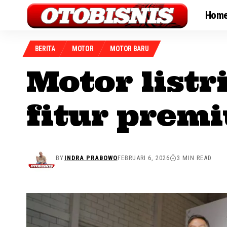
Hom
BERITA
MOTOR
MOTOR BARU
Motor listr
fitur prem
BY
INDRA PRABOWO
FEBRUARI 6, 2026
3 MIN READ