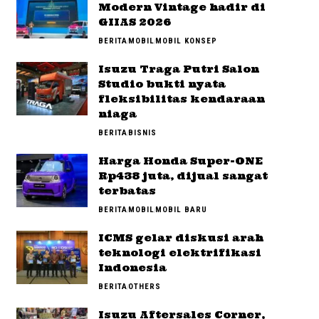
Modern Vintage hadir di
GIIAS 2026
BERITA
MOBIL
MOBIL KONSEP
Isuzu Traga Putri Salon
Studio bukti nyata
fleksibilitas kendaraan
niaga
BERITA
BISNIS
Harga Honda Super-ONE
Rp438 juta, dijual sangat
terbatas
BERITA
MOBIL
MOBIL BARU
ICMS gelar diskusi arah
teknologi elektrifikasi
Indonesia
BERITA
OTHERS
Isuzu Aftersales Corner,