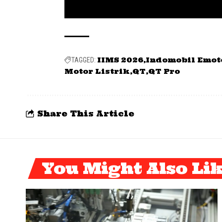
IIMS 2026
Indomobil Emot
TAGGED:
Motor Listrik
QT
QT Pro
Share This Article
You Might Also Li