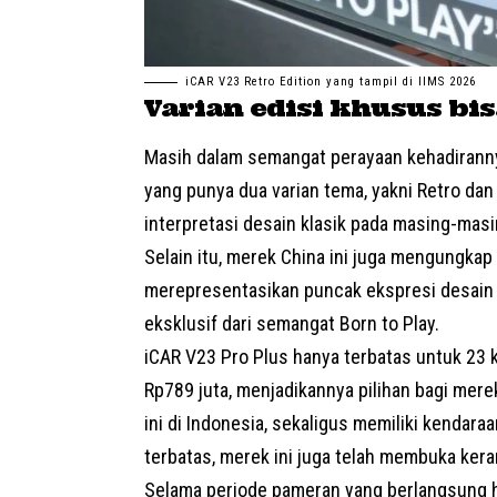
iCAR V23 Retro Edition yang tampil di IIMS 2026
Varian edisi khusus bi
Masih dalam semangat perayaan kehadiranny
yang punya dua varian tema, yakni Retro dan
interpretasi desain klasik pada masing-ma
Selain itu, merek China ini juga mengungkap
merepresentasikan puncak ekspresi desain d
eksklusif dari semangat Born to Play.
iCAR V23
Pro Plus
hanya terbatas untuk 23 
Rp789 juta, menjadikannya pilihan bagi mere
ini di Indonesia, sekaligus memiliki kendaraan
terbatas, merek ini juga telah membuka kera
Selama periode pameran yang berlangsung h