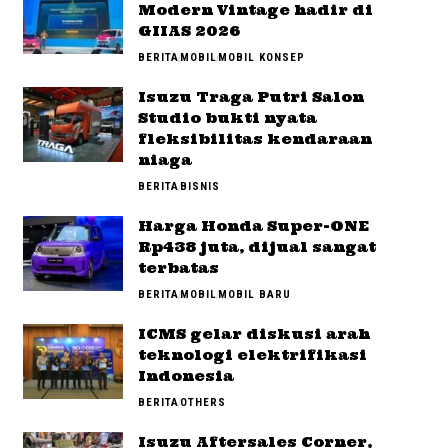
Modern Vintage hadir di
GIIAS 2026
BERITA
MOBIL
MOBIL KONSEP
Isuzu Traga Putri Salon
Studio bukti nyata
fleksibilitas kendaraan
niaga
BERITA
BISNIS
Harga Honda Super-ONE
Rp438 juta, dijual sangat
terbatas
BERITA
MOBIL
MOBIL BARU
ICMS gelar diskusi arah
teknologi elektrifikasi
Indonesia
BERITA
OTHERS
Isuzu Aftersales Corner,