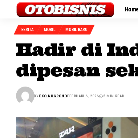
Hom
BERITA
MOBIL
MOBIL BARU
Hadir di In
dipesan se
BY
EKO NUGROHO
FEBRUARI 6, 2026
5 MIN READ