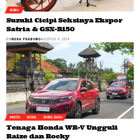
MOBIL
Suzuki Cicipi Seksinya Ekspor
Satria & GSX-R150
BY
INDRA PRABOWO
AGUSTUS 9, 2018
BERITA
MOBIL
MOBIL BARU
Tenaga Honda WR-V Ungguli
Raize dan Rocky