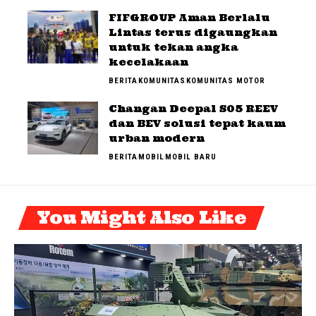
FIFGROUP Aman Berlalu
Lintas terus digaungkan
untuk tekan angka
kecelakaan
BERITA
KOMUNITAS
KOMUNITAS MOTOR
Changan Deepal S05 REEV
dan BEV solusi tepat kaum
urban modern
BERITA
MOBIL
MOBIL BARU
You Might Also Like