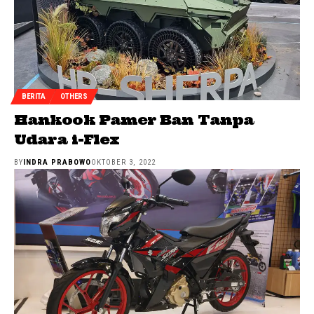
BERITA
OTHERS
Hankook Pamer Ban Tanpa
Udara i-Flex
BY
INDRA PRABOWO
OKTOBER 3, 2022