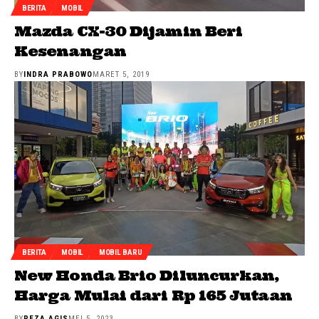
BERITA
MOBIL
Mazda CX-30 Dijamin Beri
Kesenangan
BY
INDRA PRABOWO
MARET 5, 2019
BERITA
MOBIL
MOBIL BARU
New Honda Brio Diluncurkan,
Harga Mulai dari Rp 165 Jutaan
BY
REZA AGIS
MEI 5, 2023