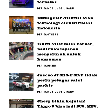
terbatas
BERITA
MOBIL
MOBIL BARU
ICMS gelar diskusi arah
teknologi elektrifikasi
Indonesia
BERITA
OTHERS
Isuzu Aftersales Corner,
hadirkan layanan
menyeluruh untuk
konsumen
BERITA
BISNIS
Jaecoo J7 SHS-P SIVP tidak
perlu petugas valet
parkir
BERITA
MOBIL
MOBIL BARU
Chery bikin kejutan!
Tiggo V bisa jadi SUV, MPV,