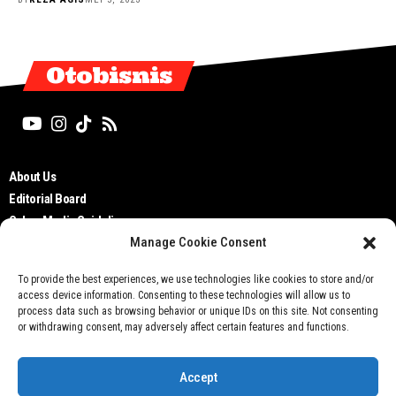
Otobisnis
About Us
Editorial Board
Cyber Media Guidelines
Manage Cookie Consent
TOS
Disclaimer
To provide the best experiences, we use technologies like cookies to store and/or
Privacy Policy
access device information. Consenting to these technologies will allow us to
Contact Us
process data such as browsing behavior or unique IDs on this site. Not consenting
or withdrawing consent, may adversely affect certain features and functions.
Accept