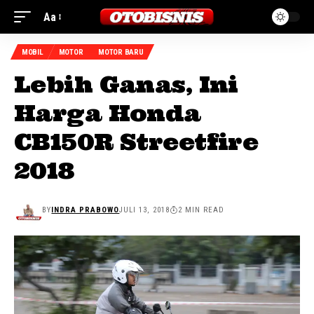
Aa
MOBIL
MOTOR
MOTOR BARU
Lebih Ganas, Ini
Harga Honda
CB150R Streetfire
2018
BY
INDRA PRABOWO
JULI 13, 2018
2 MIN READ