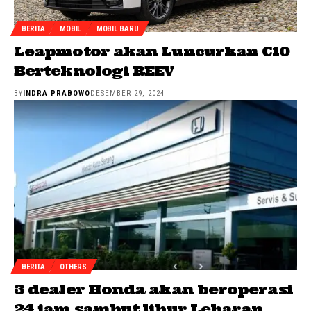
BERITA
MOBIL
MOBIL BARU
Leapmotor akan Luncurkan C10
Berteknologi REEV
BY
INDRA PRABOWO
DESEMBER 29, 2024
BERITA
OTHERS
3 dealer Honda akan beroperasi
24 jam sambut libur Lebaran