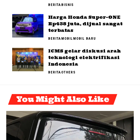
BERITA
BISNIS
Harga Honda Super-ONE
Rp438 juta, dijual sangat
terbatas
BERITA
MOBIL
MOBIL BARU
ICMS gelar diskusi arah
teknologi elektrifikasi
Indonesia
BERITA
OTHERS
You Might Also Like