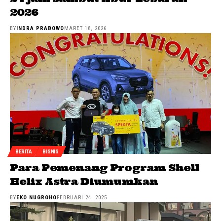
2026
BY
INDRA PRABOWO
MARET 18, 2026
BERITA
BISNIS
Para Pemenang Program Shell
Helix Astra Diumumkan
BY
EKO NUGROHO
FEBRUARI 24, 2025