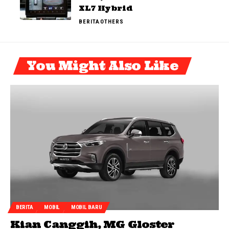
XL7 Hybrid
BERITA
OTHERS
You Might Also Like
BERITA
MOBIL
MOBIL BARU
Kian Canggih, MG Gloster