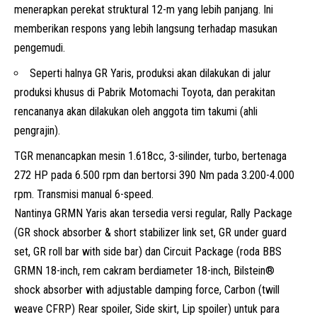
menerapkan perekat struktural 12-m yang lebih panjang. Ini
memberikan respons yang lebih langsung terhadap masukan
pengemudi.
Seperti halnya GR Yaris, produksi akan dilakukan di jalur
produksi khusus di Pabrik Motomachi Toyota, dan perakitan
rencananya akan dilakukan oleh anggota tim takumi (ahli
pengrajin).
TGR menancapkan mesin 1.618cc, 3-silinder, turbo, bertenaga
272 HP pada 6.500 rpm dan bertorsi 390 Nm pada 3.200-4.000
rpm. Transmisi manual 6-speed.
Nantinya GRMN Yaris akan tersedia versi regular, Rally Package
(GR shock absorber & short stabilizer link set, GR under guard
set, GR roll bar with side bar) dan Circuit Package (roda BBS
GRMN 18-inch, rem cakram berdiameter 18-inch, Bilstein®
shock absorber with adjustable damping force, Carbon (twill
weave CFRP) Rear spoiler, Side skirt, Lip spoiler) untuk para