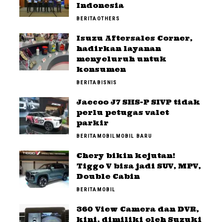
Indonesia
BERITA
OTHERS
Isuzu Aftersales Corner,
hadirkan layanan
menyeluruh untuk
konsumen
BERITA
BISNIS
Jaecoo J7 SHS-P SIVP tidak
perlu petugas valet
parkir
BERITA
MOBIL
MOBIL BARU
Chery bikin kejutan!
Tiggo V bisa jadi SUV, MPV,
Double Cabin
BERITA
MOBIL
360 View Camera dan DVR,
kini, dimiliki oleh Suzuki