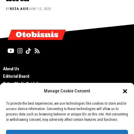
BY
REZA AGIS
JUNI 12, 2023
Otobisnis
About Us
Editorial Board
Cyber Media Guidelines
Manage Cookie Consent
TOS
Disclaimer
To provide the best experiences, we use technologies like cookies to store and/or
Privacy Policy
access device information. Consenting to these technologies will allow us to
Contact Us
process data such as browsing behavior or unique IDs on this site. Not consenting
or withdrawing consent, may adversely affect certain features and functions.