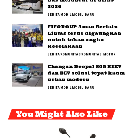
Bus meluncur di GIIAS
2026
BERITA
MOBIL
MOBIL BARU
FIFGROUP Aman Berlalu
Lintas terus digaungkan
untuk tekan angka
kecelakaan
BERITA
KOMUNITAS
KOMUNITAS MOTOR
Changan Deepal S05 REEV
dan BEV solusi tepat kaum
urban modern
BERITA
MOBIL
MOBIL BARU
You Might Also Like