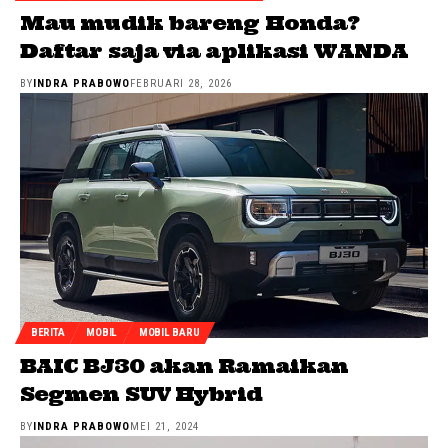
Mau mudik bareng Honda?
Daftar saja via aplikasi WANDA
BY
INDRA PRABOWO
FEBRUARI 28, 2026
BERITA
MOBIL
MOBIL BARU
BAIC BJ30 akan Ramaikan
Segmen SUV Hybrid
BY
INDRA PRABOWO
MEI 21, 2024