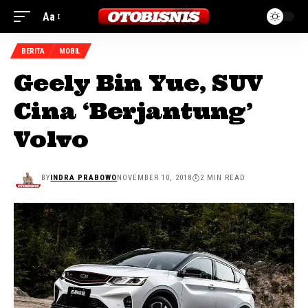
Aa
BERITA
MOBIL
Geely Bin Yue, SUV
Cina ‘Berjantung’
Volvo
BY
INDRA PRABOWO
NOVEMBER 10, 2018
2 MIN READ