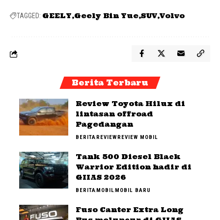
GEELY
Geely Bin Yue
SUV
Volvo
TAGGED:
Berita Terbaru
Review Toyota Hilux di
lintasan offroad
Pagedangan
BERITA
REVIEW
REVIEW MOBIL
Tank 500 Diesel Black
Warrior Edition hadir di
GIIAS 2026
BERITA
MOBIL
MOBIL BARU
Fuso Canter Extra Long