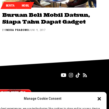
BERITA
MOBIL
Buruan Beli Mobil Datsun,
Siapa Tahu Dapat Gadget
BY
INDRA PRABOWO
JUNI 9, 2017
Manage Cookie Consent
e best experiences, we use technologies like cookies to store and/or access device