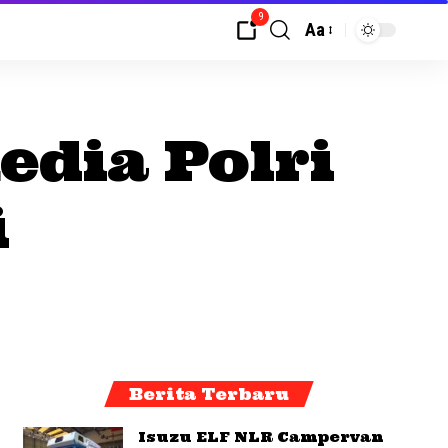
9
Aa
edia Polri
i
Berita Terbaru
Isuzu ELF NLR Campervan