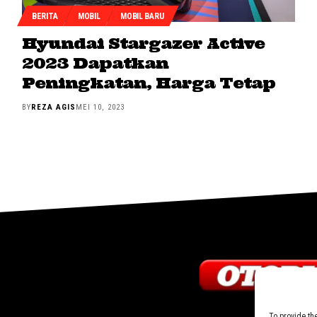
BERITA
MOBIL
MOBIL BARU
Hyundai Stargazer Active
2023 Dapatkan
Peningkatan, Harga Tetap
BY
REZA AGIS
MEI 10, 2023
To provide th