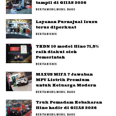
tampil di GIIAS 2026
BERITA
MOBIL
MOBIL BARU
Layanan Purnajual Isuzu
terus diperkuat
BERITA
BISNIS
TKDN 10 model Hino 71,5%
raih diakui oleh
Pemerintah
BERITA
BISNIS
MAXUS MIFA 7 Jawaban
MPV Listrik Premium
untuk Keluarga Modern
BERITA
MOBIL
MOBIL BARU
Truk Pemadam Kebakaran
Hino hadir di GIIAS 2026
BERITA
MOBIL
MOBIL BARU