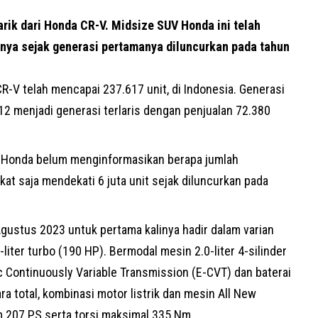
k dari Honda CR-V. Midsize SUV Honda ini telah
nnya sejak generasi pertamanya diluncurkan pada tahun
R-V telah mencapai 237.617 unit, di Indonesia. Generasi
12 menjadi generasi terlaris dengan penjualan 72.380
ski Honda belum menginformasikan berapa jumlah
kat saja mendekati 6 juta unit sejak diluncurkan pada
gustus 2023 untuk pertama kalinya hadir dalam varian
5-liter turbo (190 HP). Bermodal mesin 2.0-liter 4-silinder
 Continuously Variable Transmission (E-CVT) dan baterai
a total, kombinasi motor listrik dan mesin All New
207 PS serta torsi maksimal 335 Nm