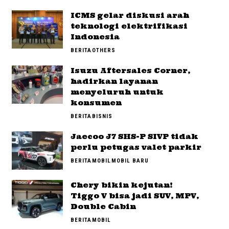
ICMS gelar diskusi arah
teknologi elektrifikasi
Indonesia
BERITA
OTHERS
Isuzu Aftersales Corner,
hadirkan layanan
menyeluruh untuk
konsumen
BERITA
BISNIS
Jaecoo J7 SHS-P SIVP tidak
perlu petugas valet parkir
BERITA
MOBIL
MOBIL BARU
Chery bikin kejutan!
Tiggo V bisa jadi SUV, MPV,
Double Cabin
BERITA
MOBIL