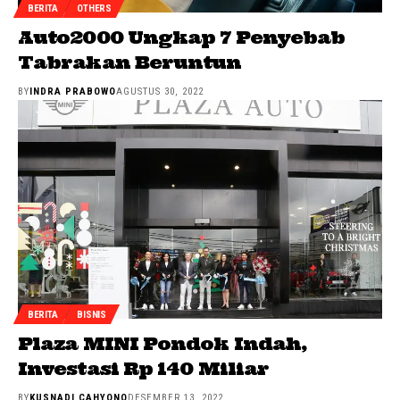
BERITA
OTHERS
Auto2000 Ungkap 7 Penyebab
Tabrakan Beruntun
BY
INDRA PRABOWO
AGUSTUS 30, 2022
BERITA
BISNIS
Plaza MINI Pondok Indah,
Investasi Rp 140 Miliar
BY
KUSNADI CAHYONO
DESEMBER 13, 2022