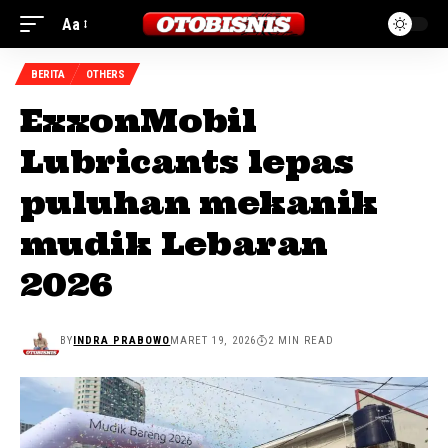
Aa
BERITA
OTHERS
ExxonMobil
Lubricants lepas
puluhan mekanik
mudik Lebaran
2026
BY
INDRA PRABOWO
MARET 19, 2026
2 MIN READ