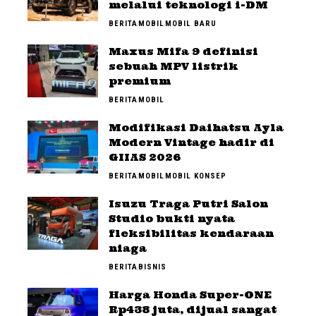
melalui teknologi i-DM
BERITA
MOBIL
MOBIL BARU
Maxus Mifa 9 definisi
sebuah MPV listrik
premium
BERITA
MOBIL
Modifikasi Daihatsu Ayla
Modern Vintage hadir di
GIIAS 2026
BERITA
MOBIL
MOBIL KONSEP
Isuzu Traga Putri Salon
Studio bukti nyata
fleksibilitas kendaraan
niaga
BERITA
BISNIS
Harga Honda Super-ONE
Rp438 juta, dijual sangat