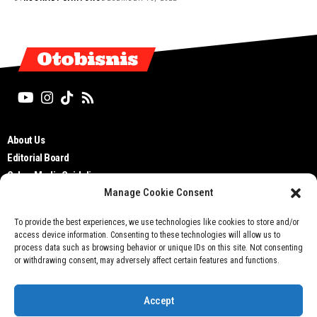
Otobisnis
About Us
Editorial Board
Cyber Media Guidelines
Manage Cookie Consent
TOS
Disclaimer
To provide the best experiences, we use technologies like cookies to store and/or
Privacy Policy
access device information. Consenting to these technologies will allow us to
Contact Us
process data such as browsing behavior or unique IDs on this site. Not consenting
or withdrawing consent, may adversely affect certain features and functions.
Accept