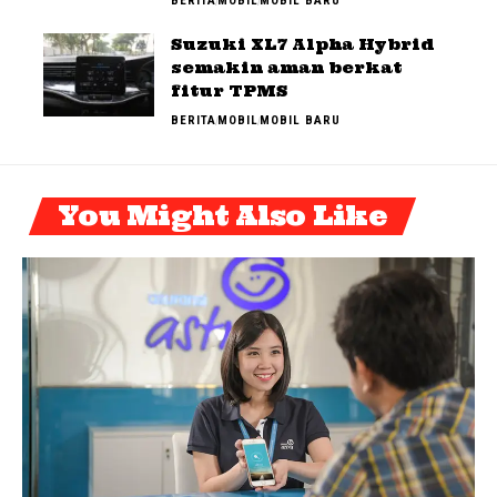
BERITA
MOBIL
MOBIL BARU
Suzuki XL7 Alpha Hybrid
semakin aman berkat
fitur TPMS
BERITA
MOBIL
MOBIL BARU
You Might Also Like