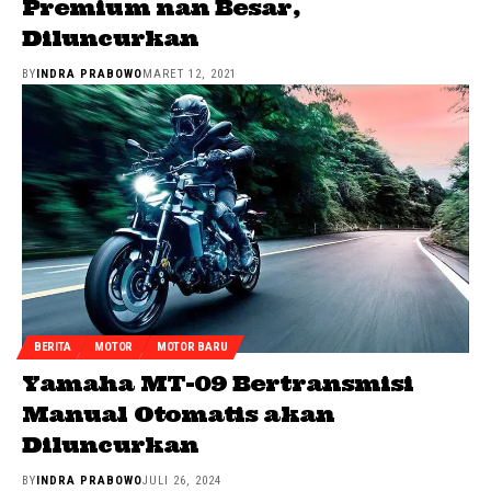
Premium nan Besar,
Diluncurkan
BY
INDRA PRABOWO
MARET 12, 2021
BERITA
MOTOR
MOTOR BARU
Yamaha MT-09 Bertransmisi
Manual Otomatis akan
Diluncurkan
BY
INDRA PRABOWO
JULI 26, 2024