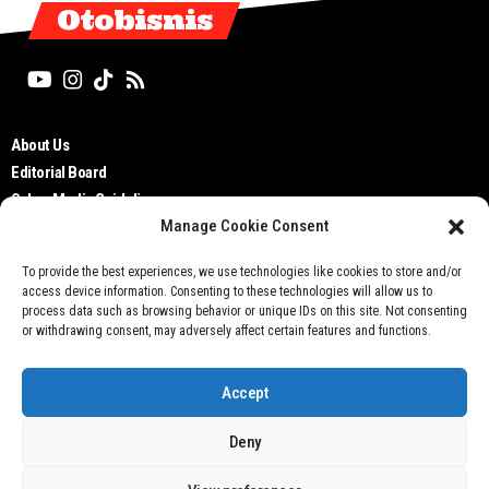
Otobisnis
About Us
Editorial Board
Cyber Media Guidelines
Manage Cookie Consent
TOS
Disclaimer
To provide the best experiences, we use technologies like cookies to store and/or
Privacy Policy
access device information. Consenting to these technologies will allow us to
Contact Us
process data such as browsing behavior or unique IDs on this site. Not consenting
or withdrawing consent, may adversely affect certain features and functions.
Accept
Deny
Don't not sell my personal information