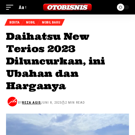
Aa
BERITA
MOBIL
MOBIL BARU
Daihatsu New
Terios 2023
Diluncurkan, ini
Ubahan dan
Harganya
BY
REZA AGIS
JUNI 8, 2023
2 MIN READ