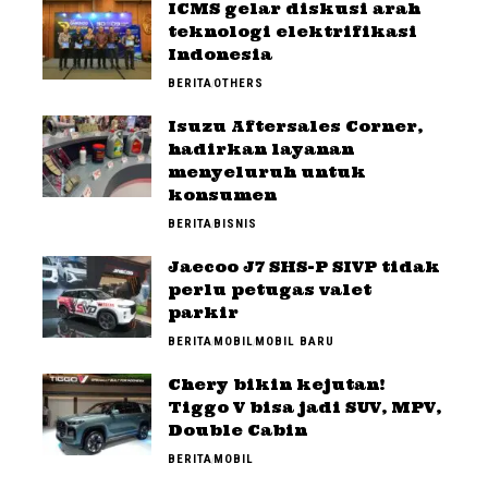
ICMS gelar diskusi arah
teknologi elektrifikasi
Indonesia
BERITA
OTHERS
Isuzu Aftersales Corner,
hadirkan layanan
menyeluruh untuk
konsumen
BERITA
BISNIS
Jaecoo J7 SHS-P SIVP tidak
perlu petugas valet
parkir
BERITA
MOBIL
MOBIL BARU
Chery bikin kejutan!
Tiggo V bisa jadi SUV, MPV,
Double Cabin
BERITA
MOBIL