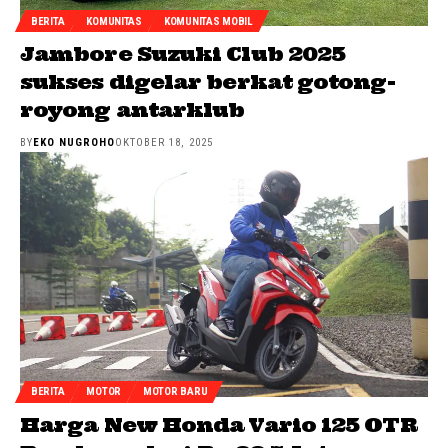
BERITA
KOMUNITAS
KOMUNITAS MOBIL
Jambore Suzuki Club 2025
sukses digelar berkat gotong-
royong antarklub
BY
EKO NUGROHO
OKTOBER 18, 2025
BERITA
MOTOR
MOTOR BARU
Harga New Honda Vario 125 OTR