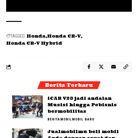
Honda
Honda CR-V
TAGGED:
Honda CR-V Hybrid
Berita Terbaru
iCAR V23 jadi andalan
Musisi hingga Pebisnis
bermobilitas
BERITA
MOBIL
MOBIL BARU
Jualmobilmu beli mobil
Anda dengan cepat dan