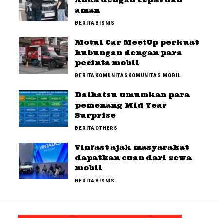
aman
BERITA
BISNIS
Motul Car MeetUp perkuat
hubungan dengan para
pecinta mobil
BERITA
KOMUNITAS
KOMUNITAS MOBIL
Daihatsu umumkan para
pemenang Mid Year
Surprise
BERITA
OTHERS
Vinfast ajak masyarakat
dapatkan cuan dari sewa
mobil
BERITA
BISNIS