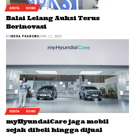
BERITA
BISNIS
Balai Lelang Auksi Terus
Berinovasi
BY
INDRA PRABOWO
JUNI 12, 2023
BERITA
BISNIS
myHyundaiCare jaga mobil
sejak dibeli hingga dijual