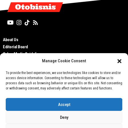
Otobisnis
About Us
Editorial Board
Cyber Media Guidelines
Manage Cookie Consent
TOS
Disclaimer
To provide the best experiences, we use technologies like cookies to store and/or
Privacy Policy
access device information. Consenting to these technologies will allow us to
Contact Us
process data such as browsing behavior or unique IDs on this site. Not consenting
or withdrawing consent, may adversely affect certain features and functions.
Accept
Deny
Don't not sell my personal information