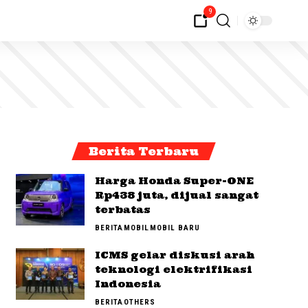
9
Berita Terbaru
Harga Honda Super-ONE
Rp438 juta, dijual sangat
terbatas
BERITA
MOBIL
MOBIL BARU
ICMS gelar diskusi arah
teknologi elektrifikasi
Indonesia
BERITA
OTHERS