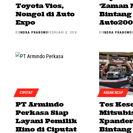
Toyota Vios,
‘Zaman 
Nongol di Auto
Bintang
Expo
Auto200
BY
INDRA PRABOWO
FEBRUARI 8, 2018
BY
INDRA PRABOWO
CIPUTAT
ASEAN NCAP
PT Armindo
Tes Kes
Perkasa Siap
Mitsubi
Layani Pemilik
Xpander
Hino di Ciputat
Bintang