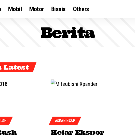
e
Mobil
Motor
Bisnis
Others
Berita
a Latest
RUSH
ASEAN NCAP
Rush
Kejar Ekspor