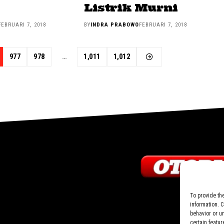
Listrik Murni
FEBRUARI 7, 2018
BY
INDRA PRABOWO
FEBRUARI 7, 2018
977
978
…
1,011
1,012
To provide th
information. 
behavior or u
certain featur