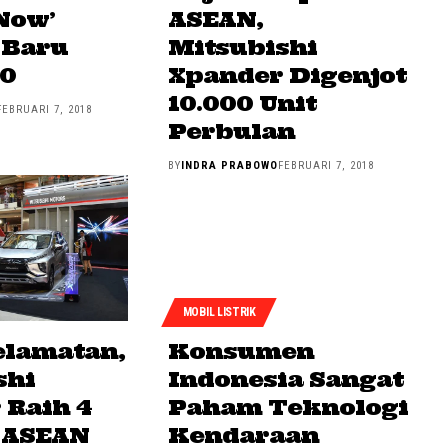
Now’
ASEAN,
 Baru
Mitsubishi
0
Xpander Digenjot
10.000 Unit
FEBRUARI 7, 2018
Perbulan
BY
INDRA PRABOWO
FEBRUARI 7, 2018
MOBIL LISTRIK
elamatan,
Konsumen
shi
Indonesia Sangat
 Raih 4
Paham Teknologi
 ASEAN
Kendaraan