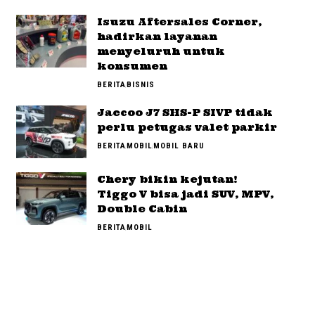
Isuzu Aftersales Corner,
hadirkan layanan
menyeluruh untuk
konsumen
BERITA
BISNIS
Jaecoo J7 SHS-P SIVP tidak
perlu petugas valet parkir
BERITA
MOBIL
MOBIL BARU
Chery bikin kejutan!
Tiggo V bisa jadi SUV, MPV,
Double Cabin
BERITA
MOBIL