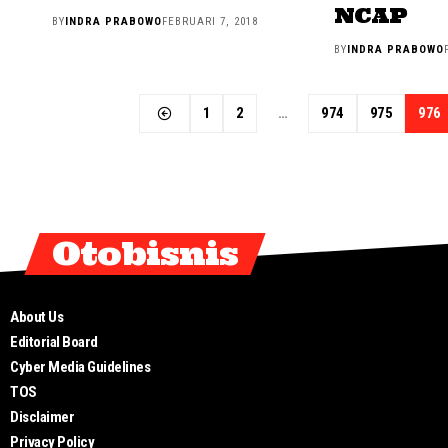
NCAP
BY
INDRA PRABOWO
FEBRUARI 7, 2018
BY
INDRA PRABOWO
1
2
…
974
975
976
Otobisnis
About Us
Editorial Board
Cyber Media Guidelines
TOS
Disclaimer
Privacy Policy