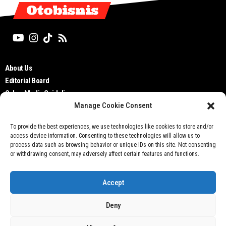
Otobisnis
About Us
Editorial Board
Cyber Media Guidelines
Manage Cookie Consent
TOS
Disclaimer
To provide the best experiences, we use technologies like cookies to store and/or
Privacy Policy
access device information. Consenting to these technologies will allow us to
Contact Us
process data such as browsing behavior or unique IDs on this site. Not consenting
or withdrawing consent, may adversely affect certain features and functions.
Accept
Deny
Don't not sell my personal information