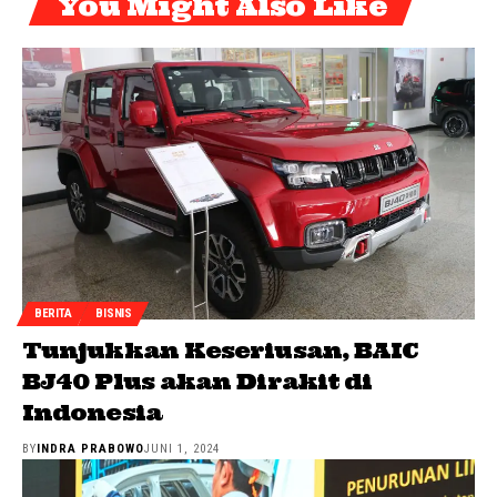
You Might Also Like
BERITA
BISNIS
Tunjukkan Keseriusan, BAIC
BJ40 Plus akan Dirakit di
Indonesia
BY
INDRA PRABOWO
JUNI 1, 2024