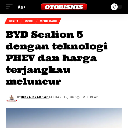
Aa
BERITA
MOBIL
MOBIL BARU
BYD Sealion 5
dengan teknologi
PHEV dan harga
terjangkau
meluncur
BY
INDRA PRABOWO
JANUARI 16, 2026
5 MIN READ