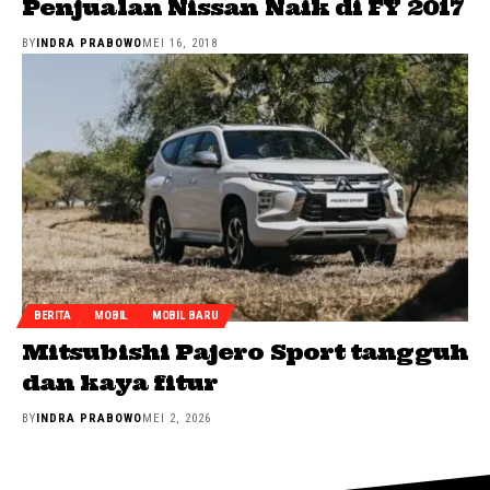
Penjualan Nissan Naik di FY 2017
BY
INDRA PRABOWO
MEI 16, 2018
BERITA
MOBIL
MOBIL BARU
Mitsubishi Pajero Sport tangguh
dan kaya fitur
BY
INDRA PRABOWO
MEI 2, 2026