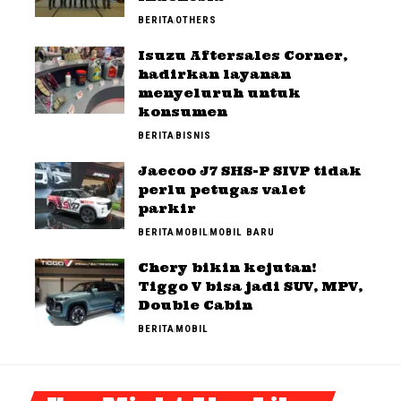
BERITA
OTHERS
Isuzu Aftersales Corner,
hadirkan layanan
menyeluruh untuk
konsumen
BERITA
BISNIS
Jaecoo J7 SHS-P SIVP tidak
perlu petugas valet
parkir
BERITA
MOBIL
MOBIL BARU
Chery bikin kejutan!
Tiggo V bisa jadi SUV, MPV,
Double Cabin
BERITA
MOBIL