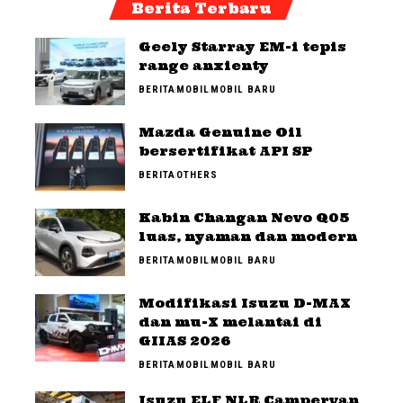
Berita Terbaru
Geely Starray EM-i tepis
range anxienty
BERITA
MOBIL
MOBIL BARU
Mazda Genuine Oil
bersertifikat API SP
BERITA
OTHERS
Kabin Changan Nevo Q05
luas, nyaman dan modern
BERITA
MOBIL
MOBIL BARU
Modifikasi Isuzu D-MAX
dan mu-X melantai di
GIIAS 2026
BERITA
MOBIL
MOBIL BARU
Isuzu ELF NLR Campervan