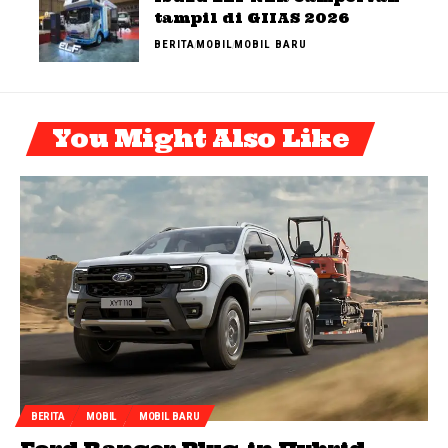
tampil di GIIAS 2026
BERITA
MOBIL
MOBIL BARU
You Might Also Like
BERITA
MOBIL
MOBIL BARU