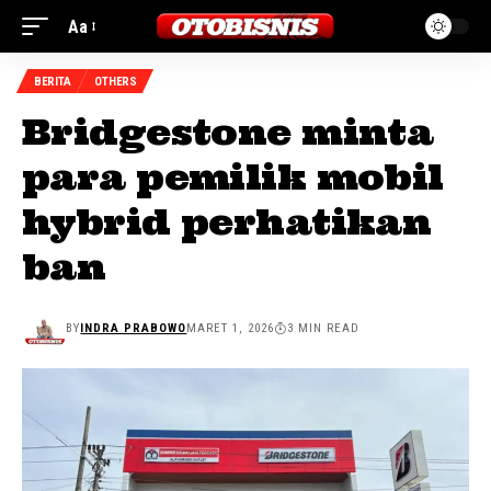
Aa
BERITA
OTHERS
Bridgestone minta
para pemilik mobil
hybrid perhatikan
ban
BY
INDRA PRABOWO
MARET 1, 2026
3 MIN READ