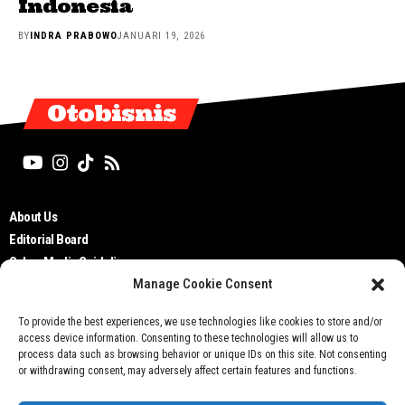
Indonesia
BY
INDRA PRABOWO
JANUARI 19, 2026
Otobisnis
About Us
Editorial Board
Cyber Media Guidelines
Manage Cookie Consent
TOS
Disclaimer
To provide the best experiences, we use technologies like cookies to store and/or
Privacy Policy
access device information. Consenting to these technologies will allow us to
Contact Us
process data such as browsing behavior or unique IDs on this site. Not consenting
or withdrawing consent, may adversely affect certain features and functions.