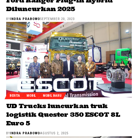
Ford Ranger Plug-in Hybrid
Diluncurkan 2025
BY
INDRA PRABOWO
SEPTEMBER 20, 2023
BERITA
MOBIL
MOBIL BARU
UD Trucks luncurkan truk
logistik Quester 350 ESCOT 8L
Euro 5
BY
INDRA PRABOWO
AGUSTUS 2, 2025