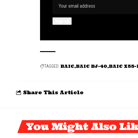
BAIC
BAIC BJ-40
BAIC X55-
TAGGED:
Share This Article
You Might Also Li