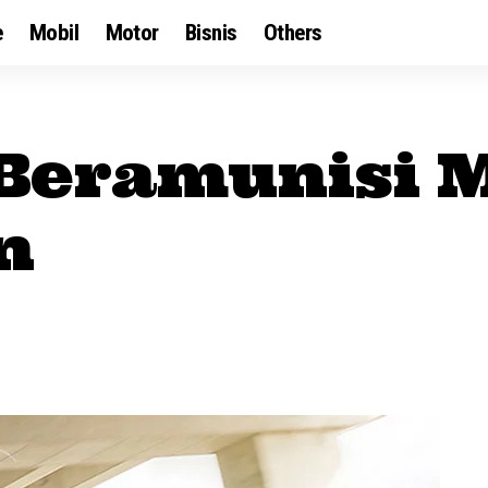
e
Mobil
Motor
Bisnis
Others
I Beramunisi 
n