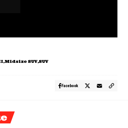
II
Midsize SUV
SUV
Facebook
ke