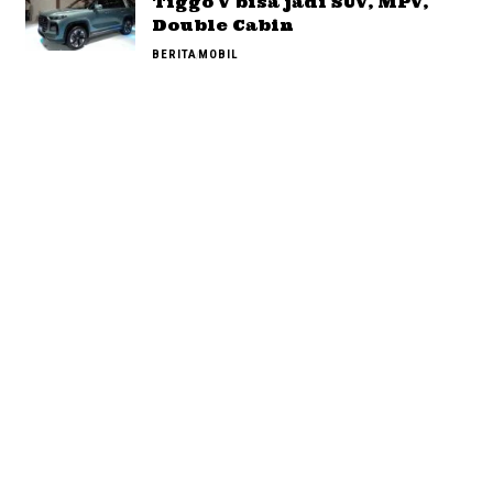
Tiggo V bisa jadi SUV, MPV,
Double Cabin
BERITA
MOBIL