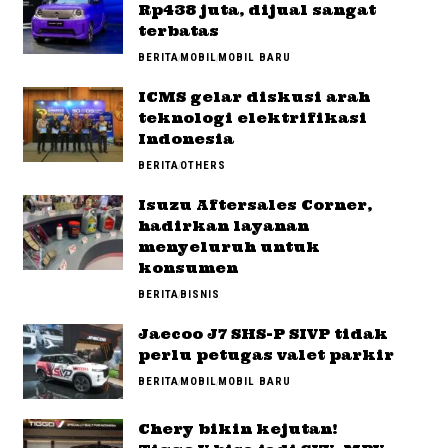
Rp438 juta, dijual sangat
terbatas
BERITA
MOBIL
MOBIL BARU
ICMS gelar diskusi arah
teknologi elektrifikasi
Indonesia
BERITA
OTHERS
Isuzu Aftersales Corner,
hadirkan layanan
menyeluruh untuk
konsumen
BERITA
BISNIS
Jaecoo J7 SHS-P SIVP tidak
perlu petugas valet parkir
BERITA
MOBIL
MOBIL BARU
Chery bikin kejutan!