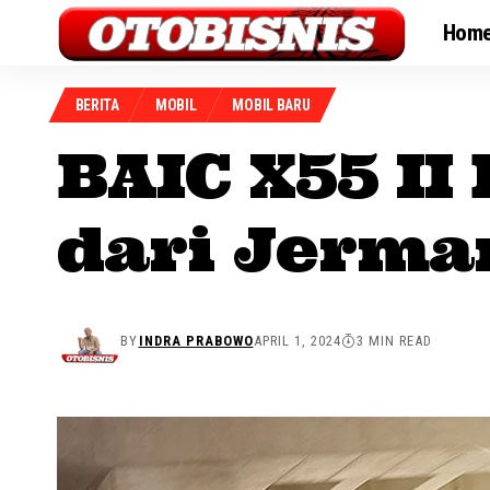
Hom
BERITA
MOBIL
MOBIL BARU
BAIC X55 I
dari Jerma
BY
INDRA PRABOWO
APRIL 1, 2024
3 MIN READ