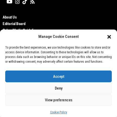
About Us
Editorial Board
Cyber Media Guidelines
Manage Cookie Consent
TOS
Disclaimer
To provide the best experiences, we use technologies like cookies to store and/or
Privacy Policy
access device information. Consenting to these technologies will allow us to
Contact Us
process data such as browsing behavior or unique IDs on this site. Not consenting
or withdrawing consent, may adversely affect certain features and functions.
Accept
Deny
Don't not sell my personal information
View preferences
@ 2021 Otobisnis.id
Cookie Policy