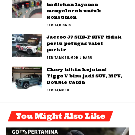
hadirkan layanan
menyeluruh untuk
konsumen
BERITA
BISNIS
Jaecoo J7 SHS-P SIVP tidak
perlu petugas valet
parkir
BERITA
MOBIL
MOBIL BARU
Chery bikin kejutan!
Tiggo V bisa jadi SUV, MPV,
Double Cabin
BERITA
MOBIL
You Might Also Like