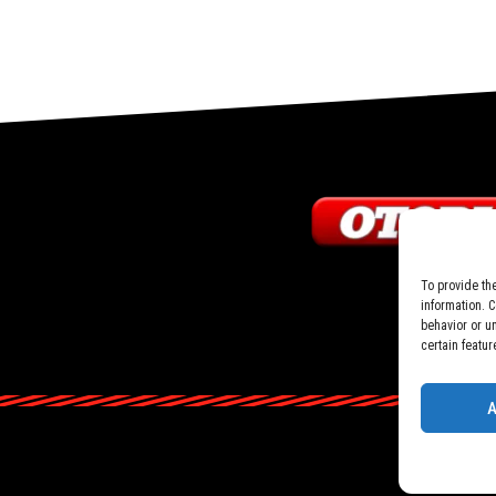
To provide th
information. 
behavior or u
certain featur
A