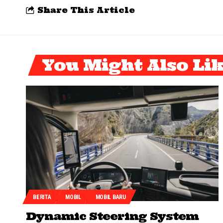
Share This Article
You Might Also Li
BERITA
MOBIL
MOBIL BARU
Dynamic Steering System