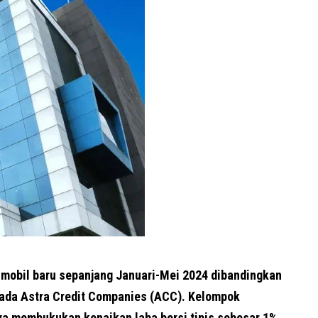
obil baru sepanjang Januari-Mei 2024 dibandingkan
pada Astra Credit Companies (ACC). Kelompok
ya membukukan kenaikan laba bersi tipis sebesar 1%