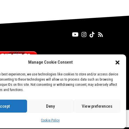
Manage Cookie Consent
e best experiences, we use technologies like cookies to store and/or access device
Consenting to these technologies will allow us to process data such as browsing
nique IDs on this site. Not consenting or withdrawing consent, may adversely affect
es and functions.
ccept
Deny
View preferences
Don't not sell my personal information
Cookie Policy