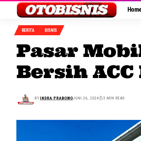
Hom
BERITA
BISNIS
Pasar Mobi
Bersih ACC 
BY
INDRA PRABOWO
JUNI 26, 2024
3 MIN READ