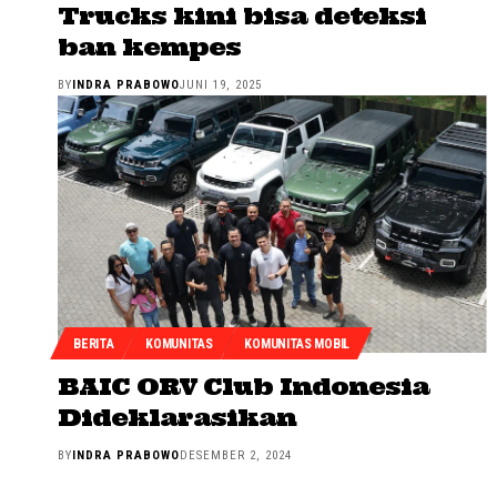
Trucks kini bisa deteksi
ban kempes
BY
INDRA PRABOWO
JUNI 19, 2025
BERITA
KOMUNITAS
KOMUNITAS MOBIL
BAIC ORV Club Indonesia
Dideklarasikan
BY
INDRA PRABOWO
DESEMBER 2, 2024