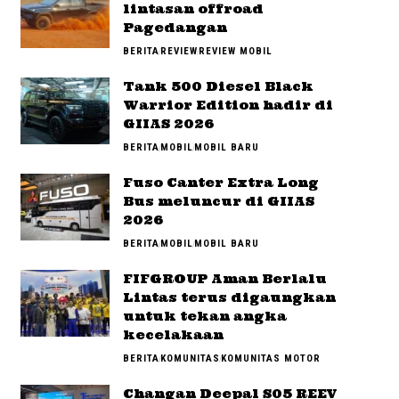
lintasan offroad
Pagedangan
BERITA
REVIEW
REVIEW MOBIL
Tank 500 Diesel Black
Warrior Edition hadir di
GIIAS 2026
BERITA
MOBIL
MOBIL BARU
Fuso Canter Extra Long
Bus meluncur di GIIAS
2026
BERITA
MOBIL
MOBIL BARU
FIFGROUP Aman Berlalu
Lintas terus digaungkan
untuk tekan angka
kecelakaan
BERITA
KOMUNITAS
KOMUNITAS MOTOR
Changan Deepal S05 REEV