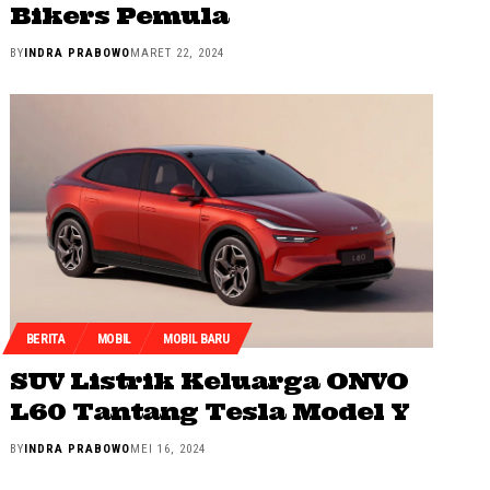
Bikers Pemula
BY
INDRA PRABOWO
MARET 22, 2024
BERITA
MOBIL
MOBIL BARU
SUV Listrik Keluarga ONVO
L60 Tantang Tesla Model Y
BY
INDRA PRABOWO
MEI 16, 2024