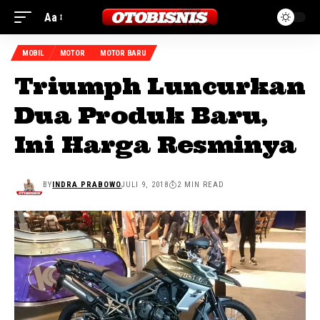
Aa
MOBIL
MOTOR
MOTOR BARU
Triumph Luncurkan
Dua Produk Baru,
Ini Harga Resminya
BY
INDRA PRABOWO
JULI 9, 2018
2 MIN READ