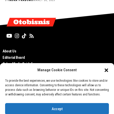
BY
INDRA PRABOWO
MARET 28, 2023
Otobisnis
About Us
Editorial Board
Cyber Media Guidelines
Manage Cookie Consent
TOS
Disclaimer
To provide the best experiences, we use technologies like cookies to store and/or
Privacy Policy
access device information. Consenting to these technologies will allow us to
Contact Us
process data such as browsing behavior or unique IDs on this site. Not consenting
or withdrawing consent, may adversely affect certain features and functions.
Accept