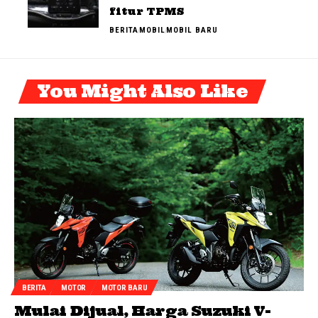
fitur TPMS
BERITA
MOBIL
MOBIL BARU
You Might Also Like
BERITA
MOTOR
MOTOR BARU
Mulai Dijual, Harga Suzuki V-