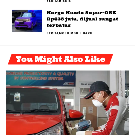
BERITA
BISNIS
Harga Honda Super-ONE
Rp438 juta, dijual sangat
terbatas
BERITA
MOBIL
MOBIL BARU
You Might Also Like