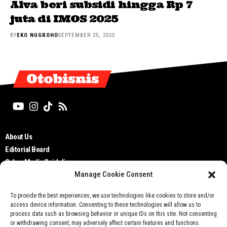
Alva beri subsidi hingga Rp 7
juta di IMOS 2025
BY
EKO NUGROHO
SEPTEMBER 25, 2025
Otobisnis
About Us
Editorial Board
Cyber Media Guidelines
Manage Cookie Consent
TOS
Disclaimer
To provide the best experiences, we use technologies like cookies to store and/or
Privacy Policy
access device information. Consenting to these technologies will allow us to
Contact Us
process data such as browsing behavior or unique IDs on this site. Not consenting
or withdrawing consent, may adversely affect certain features and functions.