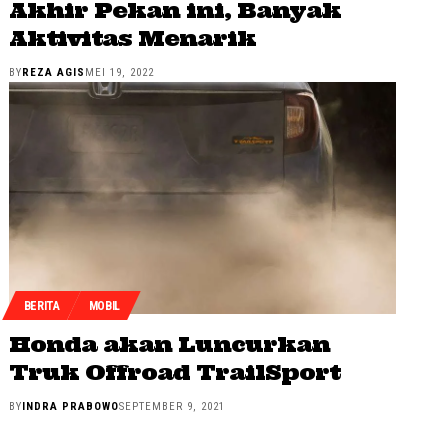
Akhir Pekan ini, Banyak
Aktivitas Menarik
BY
REZA AGIS
MEI 19, 2022
BERITA
MOBIL
Honda akan Luncurkan
Truk Offroad TrailSport
BY
INDRA PRABOWO
SEPTEMBER 9, 2021