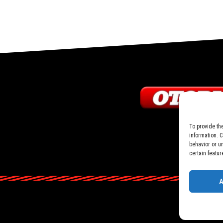
To provide th
information. 
behavior or u
certain featur
A