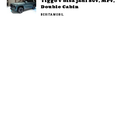
Tiggo V bisa jadi SUV, MPV,
Double Cabin
BERITA
MOBIL