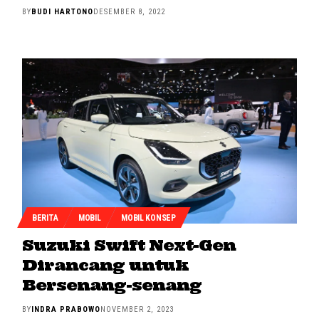
BY
BUDI HARTONO
DESEMBER 8, 2022
BERITA
MOBIL
MOBIL KONSEP
Suzuki Swift Next-Gen
Dirancang untuk
Bersenang-senang
BY
INDRA PRABOWO
NOVEMBER 2, 2023