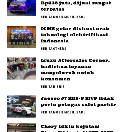
Rp438 juta, dijual sangat
terbatas
BERITA
MOBIL
MOBIL BARU
ICMS gelar diskusi arah
teknologi elektrifikasi
Indonesia
BERITA
OTHERS
Isuzu Aftersales Corner,
hadirkan layanan
menyeluruh untuk
konsumen
BERITA
BISNIS
Jaecoo J7 SHS-P SIVP tidak
perlu petugas valet parkir
BERITA
MOBIL
MOBIL BARU
Chery bikin kejutan!