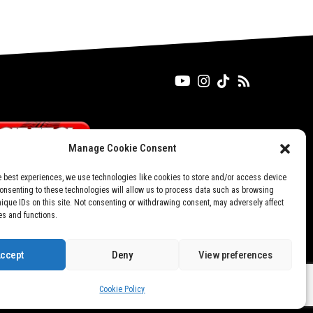
Manage Cookie Consent
e best experiences, we use technologies like cookies to store and/or access device
Consenting to these technologies will allow us to process data such as browsing
nique IDs on this site. Not consenting or withdrawing consent, may adversely affect
es and functions.
ccept
Deny
View preferences
Don't not sell my personal information
Cookie Policy